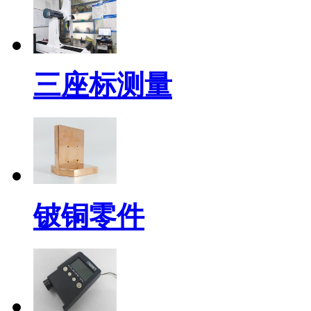
三座标测量
铍铜零件